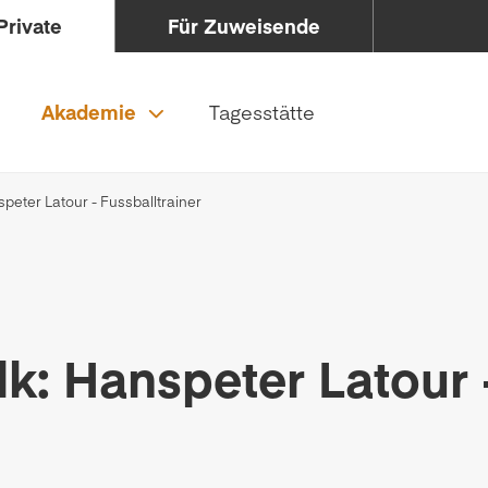
Private
Für Zuweisende
Akademie
Tagesstätte
peter Latour - Fussballtrainer
k: Hanspeter Latour 