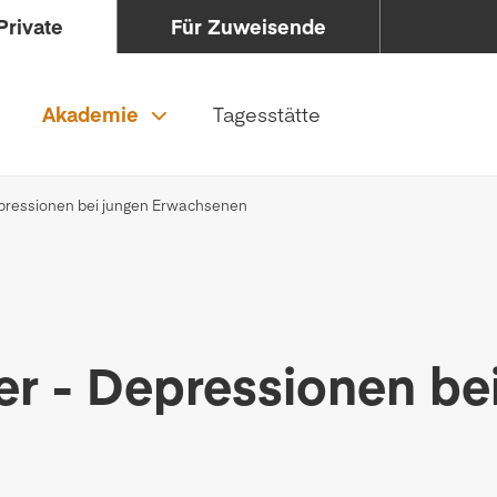
Private
Für Zuweisende
Akademie
Tagesstätte
epressionen bei jungen Erwachsenen
er - Depressionen be